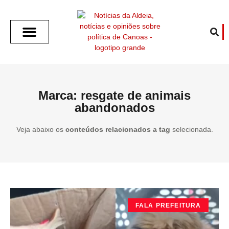
SOBRE O ALDEIA
GOTHAM CITY
CAFÉ COM O ALDEIA
O ARTICULISTA
FALA PREFEITURA
FALA CÂMARA
ECONOMIA E SAÚDE
ESPORTE CULTURA LAZER
TEMPO EM CANOAS
ANUNCIE / CONTATO
Marca: resgate de animais
abandonados
Veja abaixo os
conteúdos relacionados a tag
selecionada.
FALA PREFEITURA