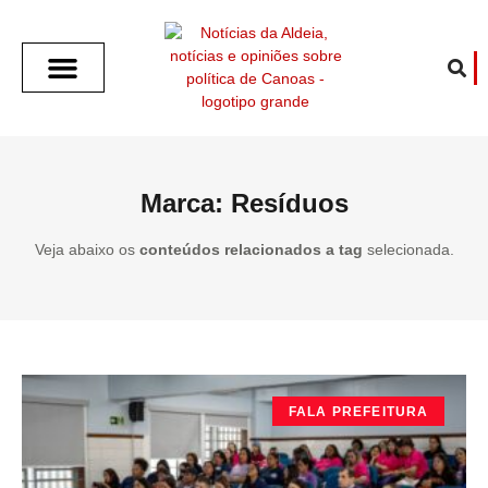
SOBRE O ALDEIA
GOTHAM CITY
CAFÉ COM O ALDEIA
O ARTICULISTA
FALA PREFEITURA
FALA CÂMARA
ECONOMIA E SAÚDE
ESPORTE CULTURA LAZER
TEMPO EM CANOAS
ANUNCIE / CONTATO
Marca: Resíduos
Veja abaixo os
conteúdos relacionados a tag
selecionada.
FALA PREFEITURA