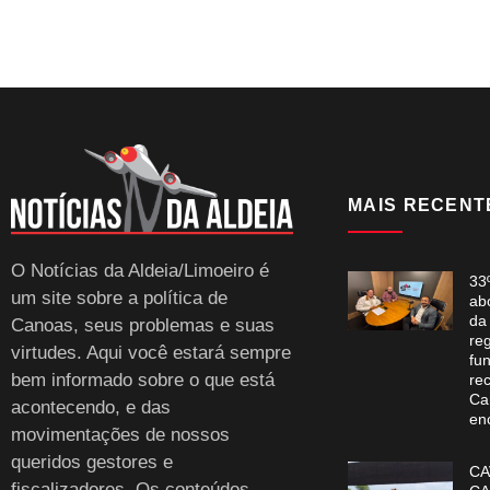
MAIS RECENT
O Notícias da Aldeia/Limoeiro é
33
um site sobre a política de
ab
da
Canoas, seus problemas e suas
re
virtudes. Aqui você estará sempre
fun
bem informado sobre o que está
re
Ca
acontecendo, e das
en
movimentações de nossos
queridos gestores e
CA
fiscalizadores. Os conteúdos