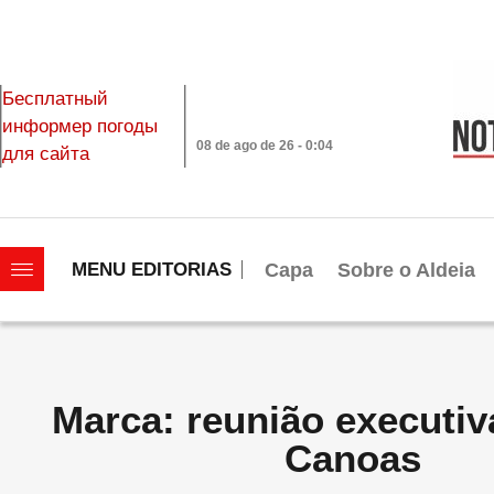
Бесплатный
информер погоды
08 de ago de 26 - 0:04
для сайта
|||||||||||||||||||
Capa
Sobre o Aldeia
MENU EDITORIAS
Marca: reunião executiv
Canoas