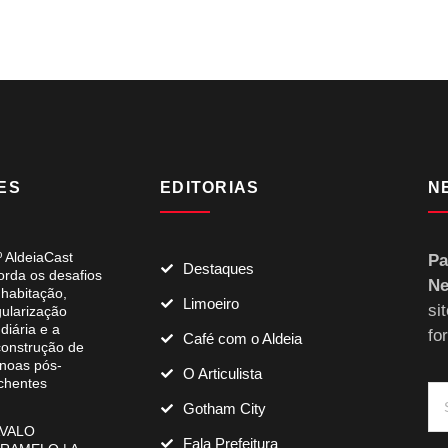
ES
EDITORIAS
N
º AldeiaCast
Pa
Destaques
orda os desafios
Ne
 habitação,
Limoeiro
si
gularização
diária e a
fo
Café com o Aldeia
construção de
noas pós-
O Articulista
chentes
Gotham City
VALO
Fala Prefeitura