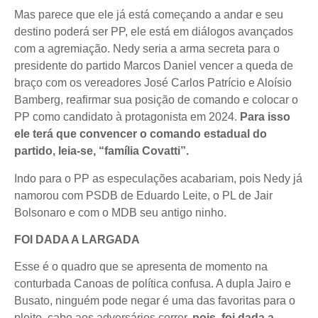
Mas parece que ele já está começando a andar e seu
destino poderá ser PP, ele está em diálogos avançados
com a agremiação. Nedy seria a arma secreta para o
presidente do partido Marcos Daniel vencer a queda de
braço com os vereadores José Carlos Patrício e Aloísio
Bamberg, reafirmar sua posição de comando e colocar o
PP como candidato à protagonista em 2024.
Para isso
ele terá que convencer o comando estadual do
partido, leia-se, “família Covatti”.
Indo para o PP as especulações acabariam, pois Nedy já
namorou com PSDB de Eduardo Leite, o PL de Jair
Bolsonaro e com o MDB seu antigo ninho.
FOI DADA A LARGADA
Esse é o quadro que se apresenta de momento na
conturbada Canoas de política confusa. A dupla Jairo e
Busato, ninguém pode negar é uma das favoritas para o
pleito, cabe aos adversários correr,
pois, foi dada a