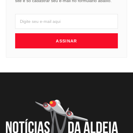
site é só cadastrar seu e-mail no formulário abaixo.
ASSINAR