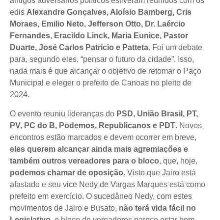
antigos adversários políticos estiveram reunidos com os
edis
Alexandre Gonçalves, Aloísio Bamberg, Cris
Moraes, Emilio Neto, Jefferson Otto, Dr. Laércio
Fernandes, Eracildo Linck, Maria Eunice, Pastor
Duarte, José Carlos Patrício e Patteta
. Foi um debate
para, segundo eles, “pensar o futuro da cidade”. Isso,
nada mais é que alcançar o objetivo de retomar o Paço
Municipal e eleger o prefeito de Canoas no pleito de
2024.
O evento reuniu lideranças do
PSD, União Brasil, PT,
PV, PC do B, Podemos, Republicanos e PDT
. Novos
encontros estão marcados e devem ocorrer em breve,
eles querem alcançar ainda mais agremiações e
também outros vereadores para o bloco
, que, hoje,
podemos chamar de oposição
. Visto que Jairo está
afastado e seu vice Nedy de Vargas Marques está como
prefeito em exercício. O sucedâneo Nedy, com estes
movimentos de Jairo e Busato,
não terá vida fácil no
Legislativo
, o bloco de vereadores parece estar bem