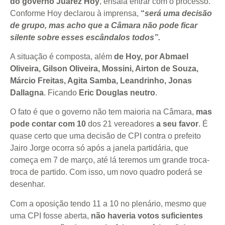
do governo Juarez Hoy
, ensaia entrar com o processo.
Conforme Hoy declarou à imprensa,
“
será uma decisão
de grupo, mas acho que a Câmara não pode ficar
silente sobre esses escândalos todos”.
A situação é composta, além
de Hoy, por Abmael
Oliveira, Gilson Oliveira, Mossini, Airton de Souza,
Márcio Freitas, Agita Samba, Leandrinho, Jonas
Dallagna
. Ficando
Eric Douglas neutro
.
O fato é que o governo não tem maioria na Câmara,
mas
pode contar com 10
dos 21 vereadores
a seu favor
. É
quase certo que uma decisão de CPI contra o prefeito
Jairo Jorge ocorra só após a janela partidária, que
começa em 7 de março, até lá teremos um grande troca-
troca de partido. Com isso, um novo quadro poderá se
desenhar.
Com a oposição tendo 11 a 10 no plenário, mesmo que
uma CPI fosse aberta,
não haveria votos suficientes