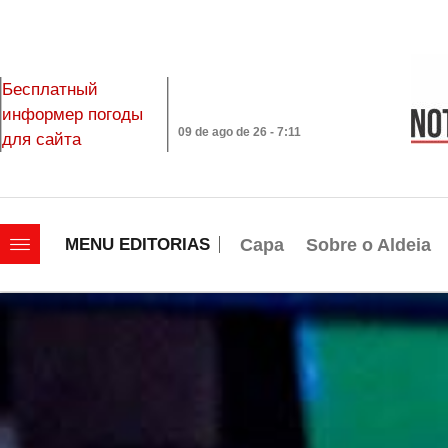
Бесплатный
информер погоды
09 de ago de 26 - 7:11
для сайта
|||||||||||||||||||
Capa
Sobre o Aldeia
MENU EDITORIAS