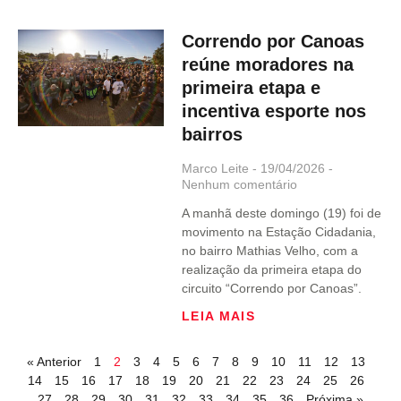
Correndo por Canoas
reúne moradores na
primeira etapa e
incentiva esporte nos
bairros
Marco Leite
19/04/2026
Nenhum comentário
A manhã deste domingo (19) foi de
movimento na Estação Cidadania,
no bairro Mathias Velho, com a
realização da primeira etapa do
circuito “Correndo por Canoas”.
LEIA MAIS
« Anterior
1
2
3
4
5
6
7
8
9
10
11
12
13
14
15
16
17
18
19
20
21
22
23
24
25
26
27
28
29
30
31
32
33
34
35
36
Próxima »