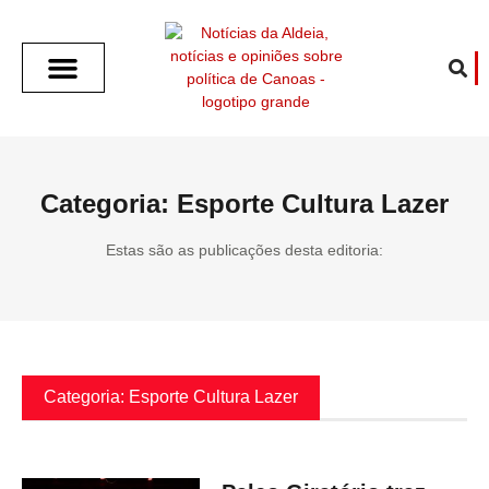
SOBRE O ALDEIA
GOTHAM CITY
CAFÉ COM O ALDEIA
O ARTICULISTA
FALA PREFEITURA
FALA CÂMARA
ECONOMIA E SAÚDE
ESPORTE CULTURA LAZER
TEMPO EM CANOAS
ANUNCIE / CONTATO
Categoria: Esporte Cultura Lazer
Estas são as publicações desta editoria:
Categoria: Esporte Cultura Lazer