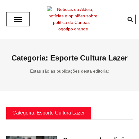
SOBRE O ALDEIA
GOTHAM CITY
CAFÉ COM O ALDEIA
O ARTICULISTA
FALA PREFEITURA
FALA CÂMARA
ECONOMIA E SAÚDE
ESPORTE CULTURA LAZER
TEMPO EM CANOAS
ANUNCIE / CONTATO
Categoria: Esporte Cultura Lazer
Estas são as publicações desta editoria:
Categoria: Esporte Cultura Lazer