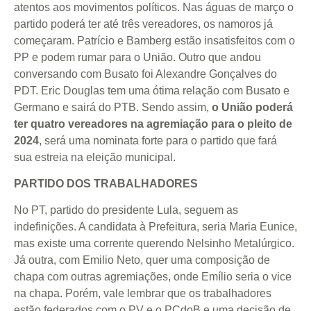
atentos aos movimentos políticos. Nas águas de março o
partido poderá ter até três vereadores, os namoros já
começaram. Patrício e Bamberg estão insatisfeitos com o
PP e podem rumar para o União. Outro que andou
conversando com Busato foi Alexandre Gonçalves do
PDT. Eric Douglas tem uma ótima relação com Busato e
Germano e sairá do PTB. Sendo assim,
o União poderá
ter
quatro vereadores na agremiação para o pleito de
2024
, será uma nominata forte para o partido que fará
sua estreia na eleição municipal.
PARTIDO DOS TRABALHADORES
No PT, partido do presidente Lula, seguem as
indefinições. A candidata à Prefeitura, seria Maria Eunice,
mas existe uma corrente querendo Nelsinho Metalúrgico.
Já outra, com Emilio Neto, quer uma composição de
chapa com outras agremiações, onde Emílio seria o vice
na chapa. Porém, vale lembrar que os trabalhadores
estão federados com o PV e o PCdoB e uma decisão de