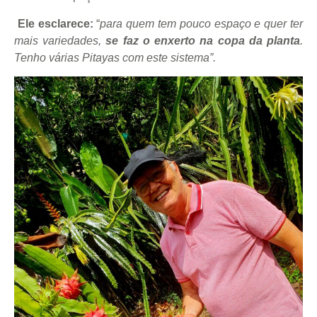
Ele esclarece:
“
para quem tem pouco espaço e quer ter
mais variedades,
se faz o enxerto na copa da planta
.
Tenho várias Pitayas com este sistema”.