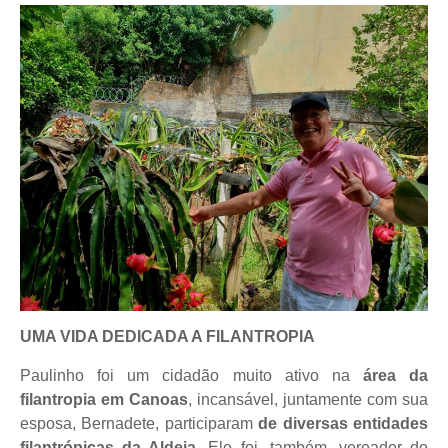
UMA VIDA DEDICADA A FILANTROPIA
Paulinho foi um cidadão muito ativo na
área da
filantropia em Canoas
, incansável, juntamente com sua
esposa, Bernadete, participaram
de diversas entidades
filantrópicas da Aldeia
. Ele foi, também, vereador do