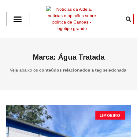
SOBRE O ALDEIA
GOTHAM CITY
CAFÉ COM O ALDEIA
O ARTICULISTA
FALA PREFEITURA
FALA CÂMARA
ECONOMIA E SAÚDE
ESPORTE CULTURA LAZER
TEMPO EM CANOAS
ANUNCIE / CONTATO
Marca: Água Tratada
Veja abaixo os
conteúdos relacionados a tag
selecionada.
LIMOEIRO