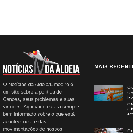
MAIS RECENT
O Notícias da Aldeia/Limoeiro é
Ci
um site sobre a política de
se
in
Canoas, seus problemas e suas
soc
virtudes. Aqui você estará sempre
e i
bem informado sobre o que está
ec
acontecendo, e das
movimentações de nossos
Ca