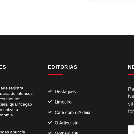
ES
EDITORIAS
N
dade registra
Pa
Destaques
mana de intensos
Ne
vestimentos
Limoeiro
si
iais, qualificação
ncentivo à
fo
Café com o Aldeia
onomia
O Articulista
noas anuncia
Gotham City