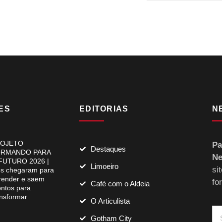
ES
EDITORIAS
N
OJETO
Pa
Destaques
RMANDO PARA
Ne
FUTURO 2026 |
Limoeiro
si
es chegaram para
render e saem
fo
Café com o Aldeia
ontos para
ansformar
O Articulista
Gotham City