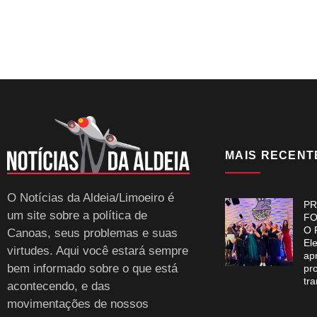
MAIS RECENT
O Notícias da Aldeia/Limoeiro é
PR
um site sobre a política de
FO
O 
Canoas, seus problemas e suas
El
virtudes. Aqui você estará sempre
ap
bem informado sobre o que está
pr
tr
acontecendo, e das
movimentações de nossos