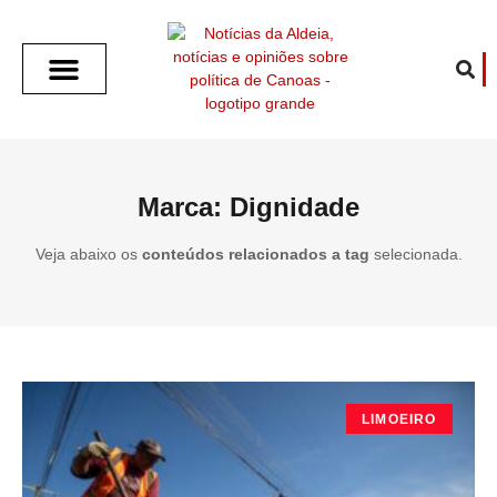
SOBRE O ALDEIA
GOTHAM CITY
CAFÉ COM O ALDEIA
O ARTICULISTA
FALA PREFEITURA
FALA CÂMARA
ECONOMIA E SAÚDE
ESPORTE CULTURA LAZER
TEMPO EM CANOAS
ANUNCIE / CONTATO
Marca: Dignidade
Veja abaixo os
conteúdos relacionados a tag
selecionada.
LIMOEIRO