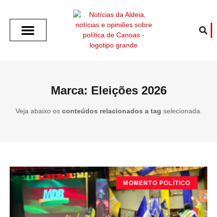
SOBRE O ALDEIA
GOTHAM CITY
CAFÉ COM O ALDEIA
O ARTICULISTA
FALA PREFEITURA
FALA CÂMARA
ECONOMIA E SAÚDE
ESPORTE CULTURA LAZER
TEMPO EM CANOAS
ANUNCIE / CONTATO
Marca: Eleições 2026
Veja abaixo os
conteúdos relacionados a tag
selecionada.
MOMENTO POLÍTICO