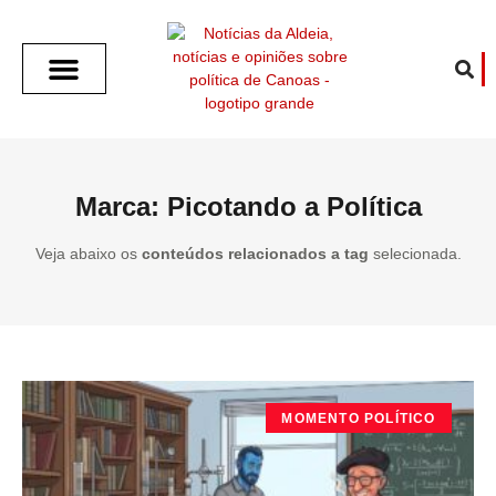
SOBRE O ALDEIA
GOTHAM CITY
CAFÉ COM O ALDEIA
O ARTICULISTA
FALA PREFEITURA
FALA CÂMARA
ECONOMIA E SAÚDE
ESPORTE CULTURA LAZER
TEMPO EM CANOAS
ANUNCIE / CONTATO
Marca: Picotando a Política
Veja abaixo os
conteúdos relacionados a tag
selecionada.
MOMENTO POLÍTICO