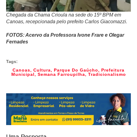
Chegada da Chama Crioula na sede do 15º BPM em
Canoas, recepcionada pelo prefeito Carlos Giacomazzi.
FOTOS: Acervo da Professora Ivone Frare e Olegar
Fernades
Tags:
Canoas
,
Cultura
,
Parque Do Gaúcho
,
Prefeitura
Municipal
,
Semana Farroupilha
,
Tradicionalismo
Uma Resposta