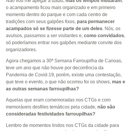
Não vou me apegar a datas,
mas os tempos mudaram
,
o acampamento ficou mais organizado e em primeiro
momento dentro do parque e com cada centro de
tradições com seus galpões fixos,
para permanecer
acampados só se fizesse parte de um deles
. Nós, os
avulsos, passamos a ser visitantes e,
como convidados
,
só poderíamos entrar nos galpões mediante convite dos
organizadores.
Agora chegamos a 30ª Semana Farroupilha de Canoas,
teve um ano que não houve por decorrência da
Pandemia de Covid-19, porém, existe uma contestação,
que teve o evento, o que não ocorreu foi os shows,
mas e
as outras semanas farroupilhas?
Aquelas que eram comemoradas nos CTGs e com
memoráveis desfiles temáticos pela cidade,
não são
consideradas festividades farroupilhas?
Lembro de momentos lindos nos CTGs da cidade para