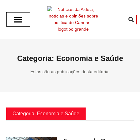
SOBRE O ALDEIA
GOTHAM CITY
CAFÉ COM O ALDEIA
O ARTICULISTA
FALA PREFEITURA
FALA CÂMARA
ECONOMIA E SAÚDE
ESPORTE CULTURA LAZER
TEMPO EM CANOAS
ANUNCIE / CONTATO
Categoria: Economia e Saúde
Estas são as publicações desta editoria:
Categoria: Economia e Saúde