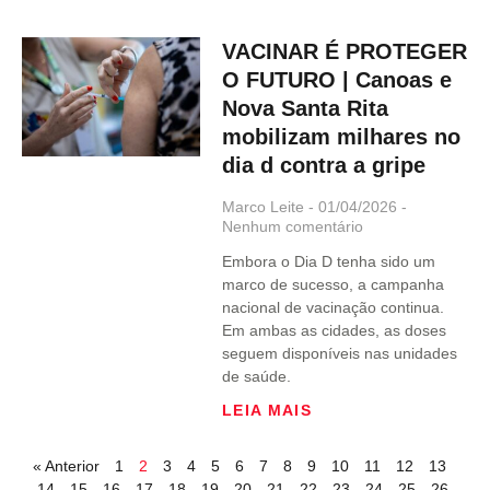
VACINAR É PROTEGER
O FUTURO | Canoas e
Nova Santa Rita
mobilizam milhares no
dia d contra a gripe
Marco Leite
01/04/2026
Nenhum comentário
Embora o Dia D tenha sido um
marco de sucesso, a campanha
nacional de vacinação continua.
Em ambas as cidades, as doses
seguem disponíveis nas unidades
de saúde.
LEIA MAIS
« Anterior
1
2
3
4
5
6
7
8
9
10
11
12
13
14
15
16
17
18
19
20
21
22
23
24
25
26