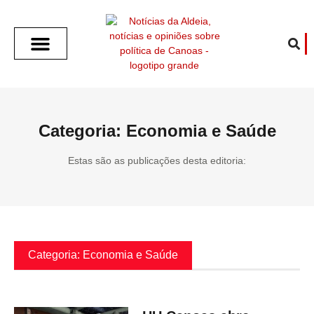
SOBRE O ALDEIA
GOTHAM CITY
CAFÉ COM O ALDEIA
O ARTICULISTA
FALA PREFEITURA
FALA CÂMARA
ECONOMIA E SAÚDE
ESPORTE CULTURA LAZER
TEMPO EM CANOAS
ANUNCIE / CONTATO
Categoria: Economia e Saúde
Estas são as publicações desta editoria:
Categoria: Economia e Saúde