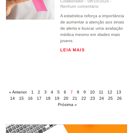
Colaborador
08/10/2025
Nenhum comentário
A estatística reforça a importância
de aumentar a atenção aos sinais
de alerta e buscar uma avaliação
médica mesmo em idades mais
jovens.
LEIA MAIS
« Anterior
1
2
3
4
5
6
7
8
9
10
11
12
13
14
15
16
17
18
19
20
21
22
23
24
25
26
Próxima »