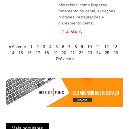
oferecidos, como limpezas,
tratamento de canal, extrações,
próteses, restaurações e
clareamento dental.
LEIA MAIS
« Anterior
1
2
3
4
5
6
7
8
9
10
11
12
13
14
15
16
17
18
19
20
21
22
23
24
25
26
Próxima »
Mais populares