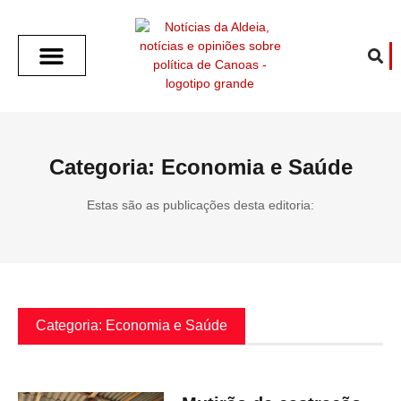
SOBRE O ALDEIA
GOTHAM CITY
CAFÉ COM O ALDEIA
O ARTICULISTA
FALA PREFEITURA
FALA CÂMARA
ECONOMIA E SAÚDE
ESPORTE CULTURA LAZER
TEMPO EM CANOAS
ANUNCIE / CONTATO
Categoria: Economia e Saúde
Estas são as publicações desta editoria:
Categoria: Economia e Saúde