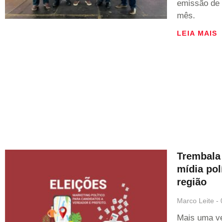
emissão de 
mês.
LEIA MAIS
Trembala
mídia pol
região
Marco Leite
Mais uma ve