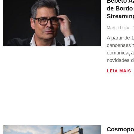
Bebeto Az
de Bordo
Streamin
Marco Leite
A partir de 
canoenses 
comunicação
novidades d
LEIA MAIS
Cosmopol