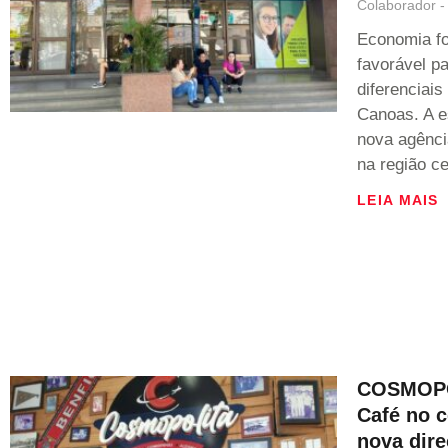
Colaborador
Economia fo
favorável p
diferenciai
Canoas. A e
nova agênci
na região ce
LEIA MAIS
COSMOPOL
Café no 
nova dir