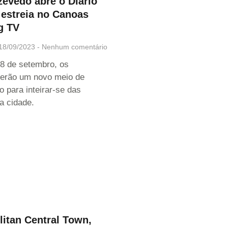
evedo abre o Diário
 estreia no Canoas
g TV
18/09/2023
Nenhum comentário
18 de setembro, os
terão um novo meio de
 para inteirar-se das
a cidade.
itan Central Town,