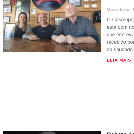
Marco Leite
O Cosmopoli
está com no
que escrevi 
recebido por
da saudade
LEIA MAIS