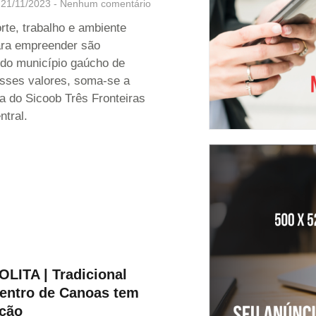
21/11/2023
Nenhum comentário
rte, trabalho e ambiente
ara empreender são
s do município gaúcho de
sses valores, soma-se a
a do Sicoob Três Fronteiras
ntral.
ITA | Tradicional
centro de Canoas tem
eção