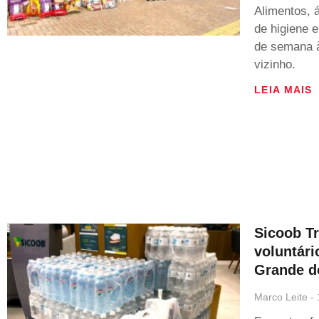
Alimentos, á
de higiene 
de semana à
vizinho.
LEIA MAIS
Sicoob Tr
voluntári
Grande d
Marco Leite