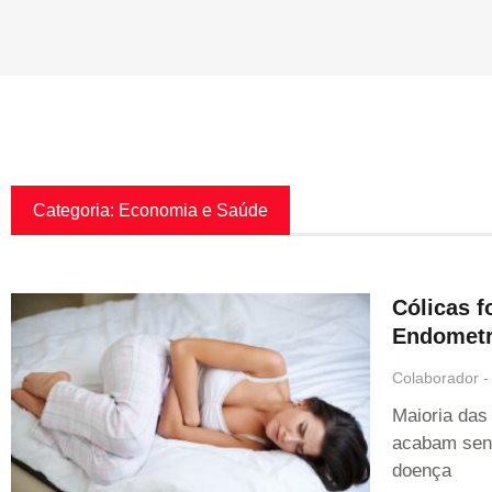
Categoria: Economia e Saúde
Cólicas f
Endometr
Colaborador
Maioria das
acabam sen
doença