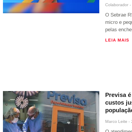
Colaborador
O Sebrae RS
micro e peq
pelas enche
LEIA MAIS
Previsa 
custos ju
populaçã
Marco Leite
O atendimen