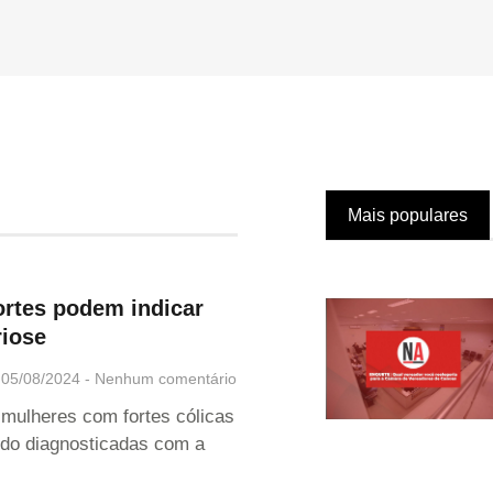
Mais populares
ortes podem indicar
iose
05/08/2024
Nenhum comentário
 mulheres com fortes cólicas
do diagnosticadas com a