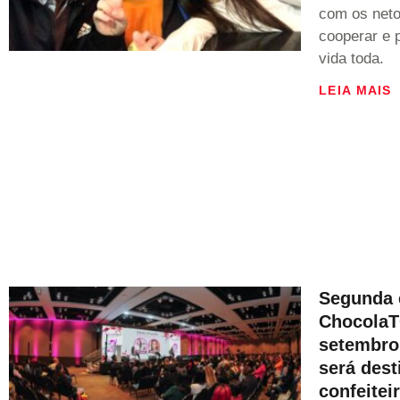
com os neto
cooperar e 
vida toda.
LEIA MAIS
Segunda 
ChocolaT
setembro
será dest
confeitei