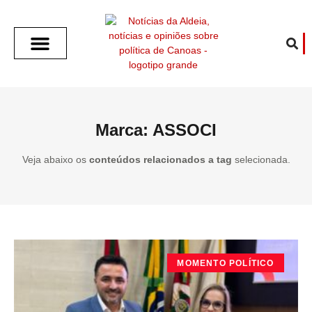
SOBRE O ALDEIA
GOTHAM CITY
CAFÉ COM O ALDEIA
O ARTICULISTA
FALA PREFEITURA
FALA CÂMARA
ECONOMIA E SAÚDE
ESPORTE CULTURA LAZER
TEMPO EM CANOAS
ANUNCIE / CONTATO
Marca: ASSOCI
Veja abaixo os
conteúdos relacionados a tag
selecionada.
MOMENTO POLÍTICO