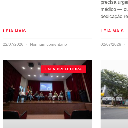
precisa urg
médico — ou
dedicação r
LEIA MAIS
LEIA MAIS
22/07/2026
Nenhum comentário
02/07/2026
FALA PREFEITURA