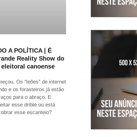
O A POLÍTICA | É
rande Reality Show do
eleitoral canoense
meçou. Os “leões” de internet
ndo e os forasteiros já estão
raços para o abraço. E
eitar esse drible ou está
cobrar esse escanteio?