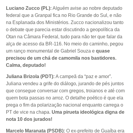
Luciano Zucco (PL):
Alguém avise ao nobre deputado
federal que a Granpal fica no Rio Grande do Sul, e não
na Esplanada dos Ministérios. Zucco nacionalizou tanto
o debate que parecia estar discutindo a geopolítica da
Otan na Câmara Federal, tudo para não ter que falar da
alça de acesso da BR-116. No meio do caminho, pegou
um ranço monumental de Gabriel Souza e
quase
precisou de um chá de camomila nos bastidores.
Calma, deputado!
Juliana Brizola (PDT):
A campeã da “paz e amor”.
Juliana vendeu a grife do diálogo, jurando de pés juntos
que consegue conversar com gregos, troianos e até com
quem bota passas no arroz. O detalhe poético é que ela
prega o fim da polarização nacional enquanto carrega o
PT de vice na chapa.
Uma pirueta ideológica digna de
nota 10 dos jurados!
Marcelo Maranata (PSDB):
O ex-prefeito de Guaíba era