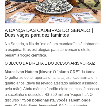
A DANÇA DAS CADEIRAS DO SENADO |
Duas vagas para dez famintos
No Senado, a fila do “me dá um mandato” está dobrando
a esquina. E as estratégias para convencer o eleitor
beiram a ficção científica.
O BLOCO DA DIREITA E DO BOLSONARISMO RAIZ
Marcel van Hattem (Novo):
O
“aluno CDF”
da turma.
Orgulha-se de ter apenas uma falta justificadíssima em
quatro anos (deve ter levado atestado médico assinado
pela mãe). Abriu mão do fundão eleitoral, mas já passou
a sacolinha e descolou R$ 250 mil em “vaquinha”. O
discurso?
“Sou bolsonarista, vocês sabem onde
estou”
. Mais direto, impossível. Só falta o crachá.