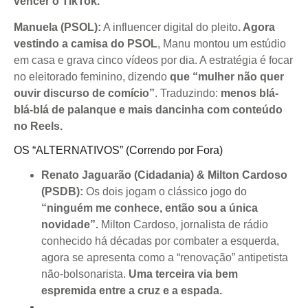
vencer o TikTok.
Manuela (PSOL):
A influencer digital do pleito
. Agora
vestindo a camisa do PSOL
, Manu montou um estúdio
em casa e grava cinco vídeos por dia. A estratégia é focar
no eleitorado feminino, dizendo
que “mulher não quer
ouvir discurso de comício”
. Traduzindo:
menos blá-
blá-blá de palanque e mais dancinha com conteúdo
no Reels.
OS “ALTERNATIVOS” (Correndo por Fora)
Renato Jaguarão (Cidadania) & Milton Cardoso
(PSDB):
Os dois jogam o clássico jogo do
“ninguém me conhece, então sou a única
novidade”.
Milton Cardoso, jornalista de rádio
conhecido há décadas por combater a esquerda,
agora se apresenta como a “renovação” antipetista
não-bolsonarista.
Uma terceira via bem
espremida entre a cruz e a espada.