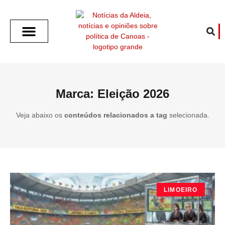
SOBRE O ALDEIA
GOTHAM CITY
CAFÉ COM O ALDEIA
O ARTICULISTA
FALA PREFEITURA
FALA CÂMARA
ECONOMIA E SAÚDE
ESPORTE CULTURA LAZER
TEMPO EM CANOAS
ANUNCIE / CONTATO
Marca: Eleição 2026
Veja abaixo os
conteúdos relacionados a tag
selecionada.
LIMOEIRO