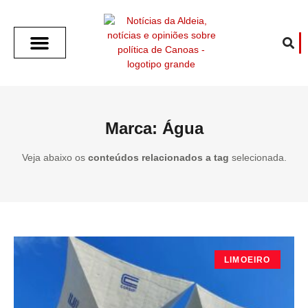
SOBRE O ALDEIA
GOTHAM CITY
CAFÉ COM O ALDEIA
O ARTICULISTA
FALA PREFEITURA
FALA CÂMARA
ECONOMIA E SAÚDE
ESPORTE CULTURA LAZER
TEMPO EM CANOAS
ANUNCIE / CONTATO
Marca: Água
Veja abaixo os
conteúdos relacionados a tag
selecionada.
LIMOEIRO