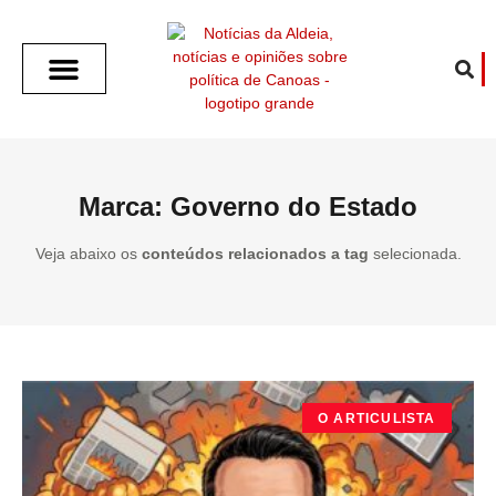
SOBRE O ALDEIA
GOTHAM CITY
CAFÉ COM O ALDEIA
O ARTICULISTA
FALA PREFEITURA
FALA CÂMARA
ECONOMIA E SAÚDE
ESPORTE CULTURA LAZER
TEMPO EM CANOAS
ANUNCIE / CONTATO
Marca: Governo do Estado
Veja abaixo os
conteúdos relacionados a tag
selecionada.
O ARTICULISTA