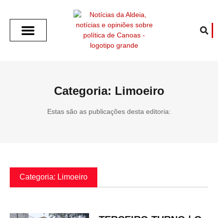
SOBRE O ALDEIA
GOTHAM CITY
CAFÉ COM O ALDEIA
O ARTICULISTA
FALA PREFEITURA
FALA CÂMARA
ECONOMIA E SAÚDE
ESPORTE CULTURA LAZER
TEMPO EM CANOAS
ANUNCIE / CONTATO
Categoria: Limoeiro
Estas são as publicações desta editoria:
Categoria: Limoeiro