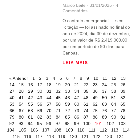
Marco Leite
31/01/2025
4
Comentários
O contrato emergencial — sem
licitação — foi assinado no final do
ano de 2024, dia 30 de dezembro,
por um valor de R$ 2.419.000,00
por um período de 90 dias para
Canoas.
LEIA MAIS
« Anterior
1
2
3
4
5
6
7
8
9
10
11
12
13
14
15
16
17
18
19
20
21
22
23
24
25
26
27
28
29
30
31
32
33
34
35
36
37
38
39
40
41
42
43
44
45
46
47
48
49
50
51
52
53
54
55
56
57
58
59
60
61
62
63
64
65
66
67
68
69
70
71
72
73
74
75
76
77
78
79
80
81
82
83
84
85
86
87
88
89
90
91
92
93
94
95
96
97
98
99
100
101
102
103
104
105
106
107
108
109
110
111
112
113
114
115
116
117
118
119
120
121
122
123
124