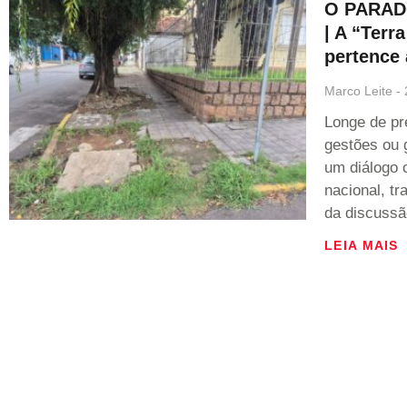
O PARAD
| A “Terr
pertence 
Marco Leite
Longe de pr
gestões ou 
um diálogo 
nacional, t
da discussã
LEIA MAIS