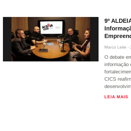
9º ALDEI
Informaçã
Empreen
Marco Leite
O debate em
informação 
fortalecime
CICS reafi
desenvolvim
LEIA MAIS