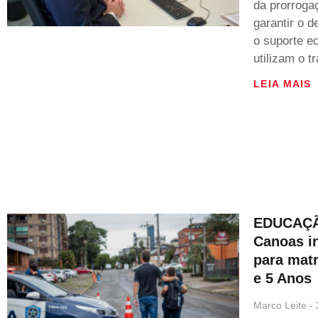
da prorroga
garantir o 
o suporte e
utilizam o t
LEIA MAIS
EDUCAÇÃ
Canoas in
para matr
e 5 Anos
Marco Leite