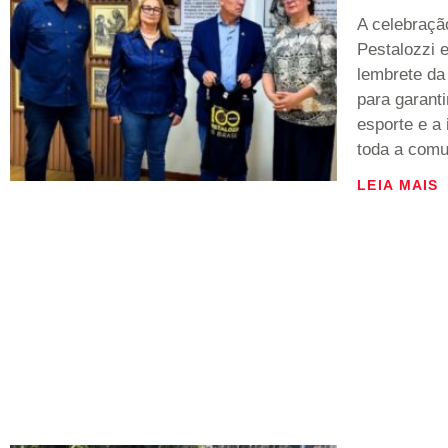
A celebraçã
Pestalozzi
lembrete da
para garanti
esporte e a
toda a comu
LEIA MAIS