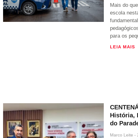
Mais do que
escola nesta
fundamental
pedagógicos
para os peq
LEIA MAIS
CENTENÁ
História,
do Parad
Marco Leite