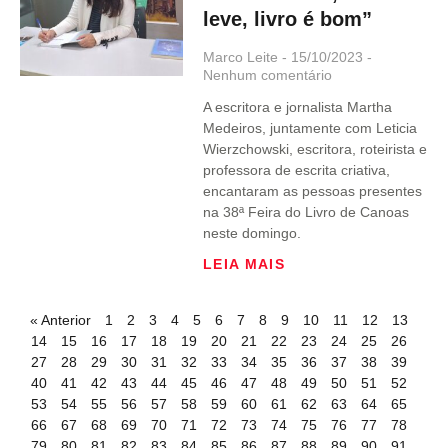
leve, livro é bom”
Marco Leite
15/10/2023
Nenhum comentário
A escritora e jornalista Martha
Medeiros, juntamente com Leticia
Wierzchowski, escritora, roteirista e
professora de escrita criativa,
encantaram as pessoas presentes
na 38ª Feira do Livro de Canoas
neste domingo.
LEIA MAIS
« Anterior
1
2
3
4
5
6
7
8
9
10
11
12
13
14
15
16
17
18
19
20
21
22
23
24
25
26
27
28
29
30
31
32
33
34
35
36
37
38
39
40
41
42
43
44
45
46
47
48
49
50
51
52
53
54
55
56
57
58
59
60
61
62
63
64
65
66
67
68
69
70
71
72
73
74
75
76
77
78
79
80
81
82
83
84
85
86
87
88
89
90
91