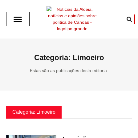
SOBRE O ALDEIA
GOTHAM CITY
CAFÉ COM O ALDEIA
O ARTICULISTA
FALA PREFEITURA
FALA CÂMARA
ECONOMIA E SAÚDE
ESPORTE CULTURA LAZER
TEMPO EM CANOAS
ANUNCIE / CONTATO
Categoria: Limoeiro
Estas são as publicações desta editoria:
Categoria: Limoeiro