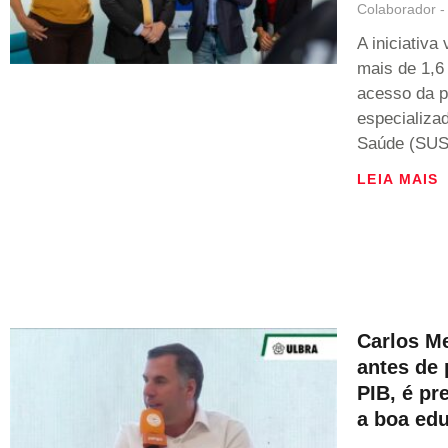
Colaborador
A iniciativa
mais de 1,6 
acesso da p
especializa
Saúde (SUS
LEIA MAIS
Carlos M
antes de
PIB, é pr
a boa ed