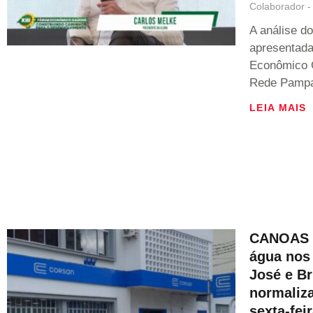
Colaborador
A análise do
apresentada
Econômico 
Rede Pampa,
LEIA MAIS
CANOAS |
água nos 
José e Br
normaliz
sexta-fei