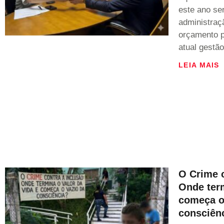
este ano se
administraçã
orçamento p
atual gestão
LEIA MAIS
O Crime c
Onde term
começa o
consciên