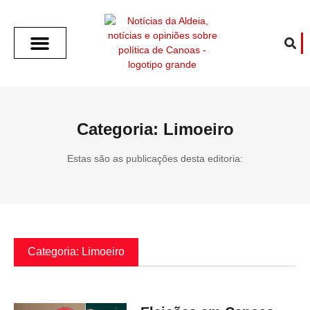
SOBRE O ALDEIA
GOTHAM CITY
CAFÉ COM O ALDEIA
O ARTICULISTA
FALA PREFEITURA
FALA CÂMARA
ECONOMIA E SAÚDE
ESPORTE CULTURA LAZER
TEMPO EM CANOAS
ANUNCIE / CONTATO
Categoria: Limoeiro
Estas são as publicações desta editoria:
Categoria: Limoeiro