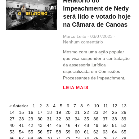
Relatório do
Impeachment de Nedy
será lido e votado hoje
na Câmara de Canoas
Marco Leite
03/07/2023
Nenhum comentário
Mesmo com uma ação popular
que visa suspender a contratação
da assessoria jurídica
especializada em Comissões
Processantes de Impeachment,
LEIA MAIS
« Anterior
1
2
3
4
5
6
7
8
9
10
11
12
13
14
15
16
17
18
19
20
21
22
23
24
25
26
27
28
29
30
31
32
33
34
35
36
37
38
39
40
41
42
43
44
45
46
47
48
49
50
51
52
53
54
55
56
57
58
59
60
61
62
63
64
65
66
67
68
69
70
71
72
73
74
75
76
77
78