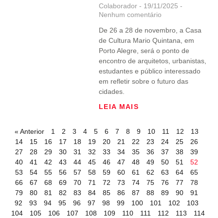
Colaborador
19/11/2025
Nenhum comentário
De 26 a 28 de novembro, a Casa
de Cultura Mario Quintana, em
Porto Alegre, será o ponto de
encontro de arquitetos, urbanistas,
estudantes e público interessado
em refletir sobre o futuro das
cidades.
LEIA MAIS
« Anterior
1
2
3
4
5
6
7
8
9
10
11
12
13
14
15
16
17
18
19
20
21
22
23
24
25
26
27
28
29
30
31
32
33
34
35
36
37
38
39
40
41
42
43
44
45
46
47
48
49
50
51
52
53
54
55
56
57
58
59
60
61
62
63
64
65
66
67
68
69
70
71
72
73
74
75
76
77
78
79
80
81
82
83
84
85
86
87
88
89
90
91
92
93
94
95
96
97
98
99
100
101
102
103
104
105
106
107
108
109
110
111
112
113
114