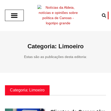
SOBRE O ALDEIA
GOTHAM CITY
CAFÉ COM O ALDEIA
O ARTICULISTA
FALA PREFEITURA
FALA CÂMARA
ECONOMIA E SAÚDE
ESPORTE CULTURA LAZER
TEMPO EM CANOAS
ANUNCIE / CONTATO
Categoria: Limoeiro
Estas são as publicações desta editoria:
Categoria: Limoeiro