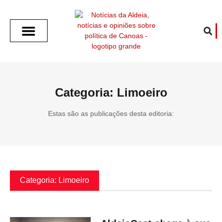
SOBRE O ALDEIA
GOTHAM CITY
CAFÉ COM O ALDEIA
O ARTICULISTA
FALA PREFEITURA
FALA CÂMARA
ECONOMIA E SAÚDE
ESPORTE CULTURA LAZER
TEMPO EM CANOAS
ANUNCIE / CONTATO
Categoria: Limoeiro
Estas são as publicações desta editoria:
Categoria: Limoeiro