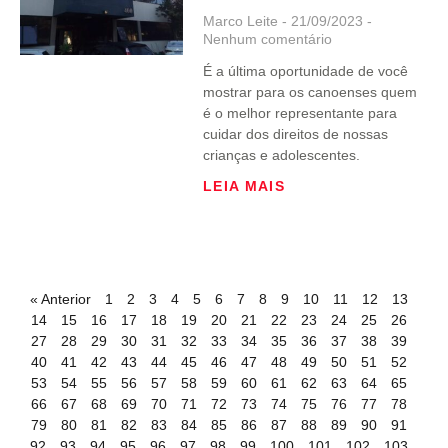
Marco Leite
21/09/2023
Nenhum comentário
É a última oportunidade de você
mostrar para os canoenses quem
é o melhor representante para
cuidar dos direitos de nossas
crianças e adolescentes.
LEIA MAIS
« Anterior
1
2
3
4
5
6
7
8
9
10
11
12
13
14
15
16
17
18
19
20
21
22
23
24
25
26
27
28
29
30
31
32
33
34
35
36
37
38
39
40
41
42
43
44
45
46
47
48
49
50
51
52
53
54
55
56
57
58
59
60
61
62
63
64
65
66
67
68
69
70
71
72
73
74
75
76
77
78
79
80
81
82
83
84
85
86
87
88
89
90
91
92
93
94
95
96
97
98
99
100
101
102
103