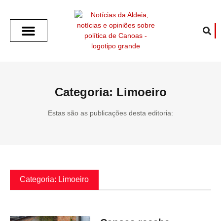
SOBRE O ALDEIA
GOTHAM CITY
CAFÉ COM O ALDEIA
O ARTICULISTA
FALA PREFEITURA
FALA CÂMARA
ECONOMIA E SAÚDE
ESPORTE CULTURA LAZER
TEMPO EM CANOAS
ANUNCIE / CONTATO
Categoria: Limoeiro
Estas são as publicações desta editoria:
Categoria: Limoeiro