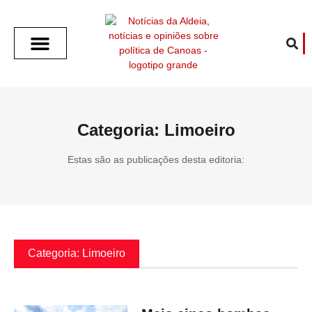
SOBRE O ALDEIA
GOTHAM CITY
CAFÉ COM O ALDEIA
O ARTICULISTA
FALA PREFEITURA
FALA CÂMARA
ECONOMIA E SAÚDE
ESPORTE CULTURA LAZER
TEMPO EM CANOAS
ANUNCIE / CONTATO
Categoria: Limoeiro
Estas são as publicações desta editoria:
Categoria: Limoeiro