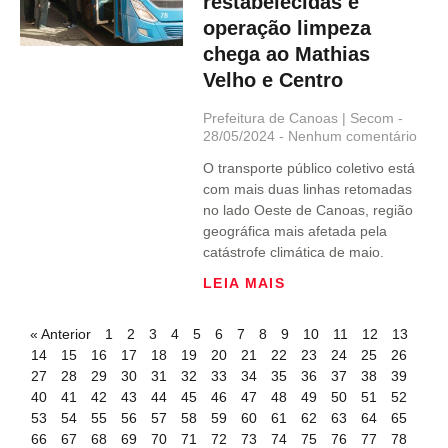
restabelecidas e
operação limpeza
chega ao Mathias
Velho e Centro
Prefeitura de Canoas | Secom
28/05/2024
Nenhum comentário
O transporte público coletivo está
com mais duas linhas retomadas
no lado Oeste de Canoas, região
geográfica mais afetada pela
catástrofe climática de maio.
LEIA MAIS
« Anterior
1
2
3
4
5
6
7
8
9
10
11
12
13
14
15
16
17
18
19
20
21
22
23
24
25
26
27
28
29
30
31
32
33
34
35
36
37
38
39
40
41
42
43
44
45
46
47
48
49
50
51
52
53
54
55
56
57
58
59
60
61
62
63
64
65
66
67
68
69
70
71
72
73
74
75
76
77
78