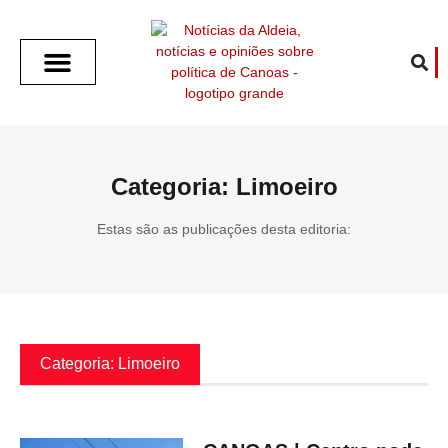
SOBRE O ALDEIA
GOTHAM CITY
CAFÉ COM O ALDEIA
O ARTICULISTA
FALA PREFEITURA
FALA CÂMARA
ECONOMIA E SAÚDE
ESPORTE CULTURA LAZER
TEMPO EM CANOAS
ANUNCIE / CONTATO
Categoria: Limoeiro
Estas são as publicações desta editoria:
Categoria: Limoeiro