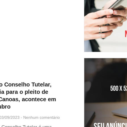
o Conselho Tutelar,
a para o pleito de
Canoas, acontece em
ubro
03/09/2023
Nenhum comentário