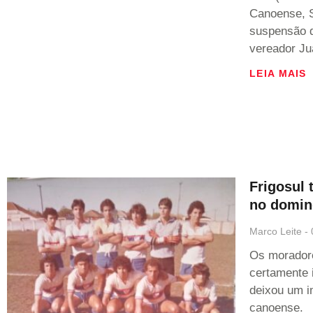
Canoense, 
suspensão do
vereador Ju
LEIA MAIS
Frigosul 
no domin
Marco Leite
Os moradore
certamente i
deixou um i
canoense.