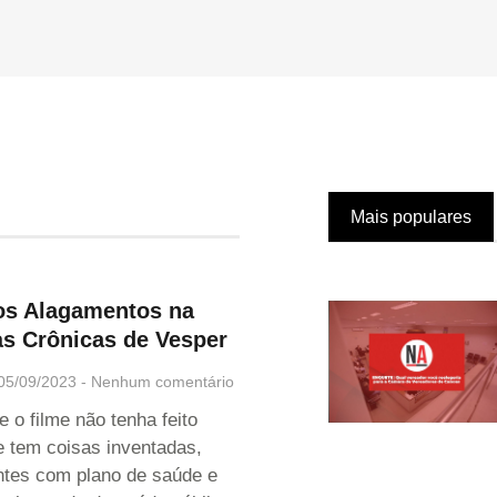
Mais populares
os Alagamentos na
às Crônicas de Vesper
05/09/2023
Nenhum comentário
e o filme não tenha feito
e tem coisas inventadas,
tes com plano de saúde e