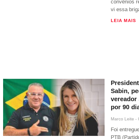
convênios r
vi essa brig
LEIA MAIS
Presiden
Sabin, p
vereador 
por 90 di
Marco Leite
Foi entregue
PTB (Partido