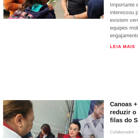
Importante e
interessou 
existem ver
equipes mob
engajament
LEIA MAIS
Canoas +
reduzir o
filas do 
Colaborador