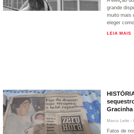
A eleição d
grande disp
muito mais 
eleger como
LEIA MAIS
HISTÓRIA 
sequestr
Gracinha
Marco Leite
Fatos de no