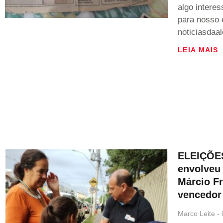
algo intere
para nosso 
noticiasdaa
LEIA MAIS
ELEIÇÕES
envolveu
Márcio Fr
vencedor
Marco Leite