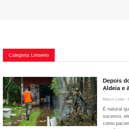
Categoria: Limoeiro
Depois d
Aldeia e 
Marco Leite
É natural qu
sucesso, el
como pacien