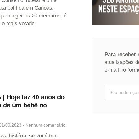
o Conselho Tutelar é uma
uta política em Canoas,
que eleger os 20 membros, é
 o mais votado.
Para receber
atualizações d
e-mail no form
| Hoje faz 40 anos do
o de um bebê no
01/09/2023
Nenhum comentário
ssa história, se você tem