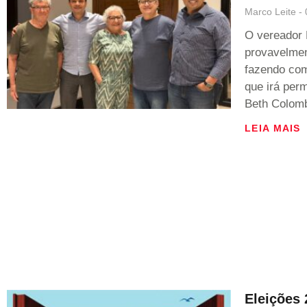
Marco Leite
O vereador 
provavelmen
fazendo com
que irá per
Beth Colom
LEIA MAIS
Eleições 